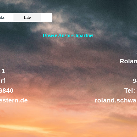
ingen
nks
Info
▼
Unsere Ansprechpartner
:
Rola
 1
rf
9
 6840
Tel
stern.de
roland.schw