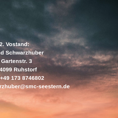
2. Vostand:
nd Schwarzhuber
Gartenstr. 3
4099 Ruhstorf
: +49 173 8746802
arzhuber@smc-seestern.de