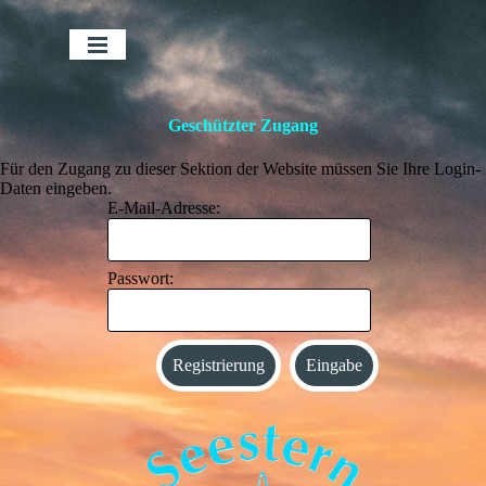
Direkt zum Seiteninhalt
Menü überspringen
Geschützter Zugang
Für den Zugang zu dieser Sektion der Website müssen Sie Ihre Login-
Daten eingeben.
E-Mail-Adresse:
Passwort: